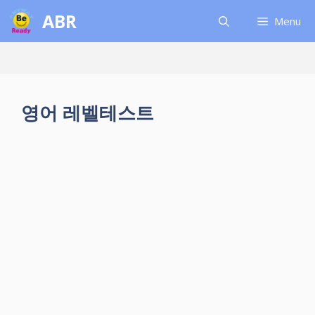
컨
ABR
Menu
텐
츠
로
건
너
영어 레벨테스트
뛰
기