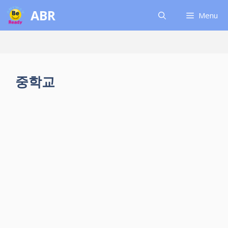
컨
ABR
Menu
텐
츠
로
건
너
중학교
뛰
기