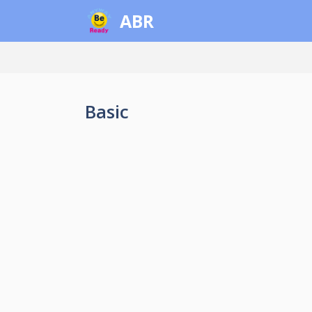
컨
ABR
텐
츠
로
건
너
Basic
뛰
기