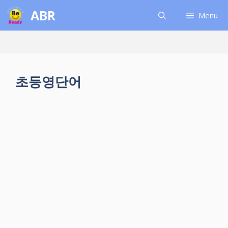
컨
ABR
Menu
텐
츠
로
건
너
초등영단어
뛰
기